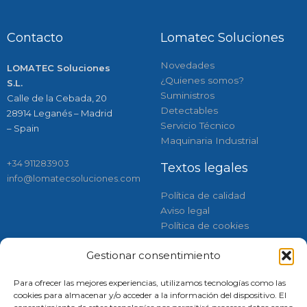
Contacto
Lomatec Soluciones
Novedades
LOMATEC Soluciones
¿Quienes somos?
S.L.
Suministros
Calle de la Cebada, 20
Detectables
28914 Leganés – Madrid
Servicio Técnico
– Spain
Maquinaria Industrial
+34 911283903
Textos legales
info@lomatecsoluciones.com
Política de calidad
Aviso legal
Política de cookies
Gestionar consentimiento
Respaldados por:
Síguenos
Para ofrecer las mejores experiencias, utilizamos tecnologías como las
Instagram
Linkedin
Faceboo
Tiktok
cookies para almacenar y/o acceder a la información del dispositivo. El