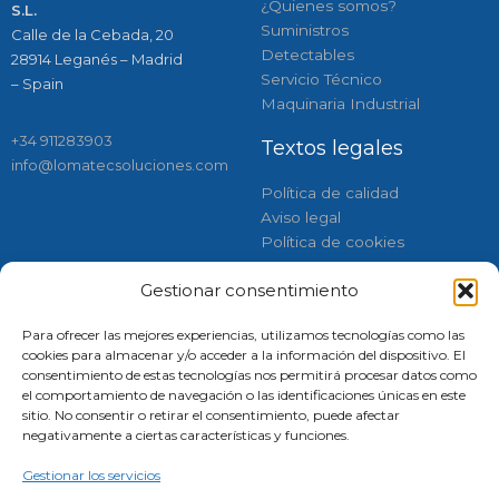
¿Quienes somos?
S.L.
Suministros
Calle de la Cebada, 20
Detectables
28914 Leganés – Madrid
Servicio Técnico
– Spain
Maquinaria Industrial
+34 911283903
Textos legales
info@lomatecsoluciones.com
Política de calidad
Aviso legal
Política de cookies
Gestionar consentimiento
Respaldados por:
Síguenos
Para ofrecer las mejores experiencias, utilizamos tecnologías como las
Instagram
Linkedin
Faceboo
Tiktok
cookies para almacenar y/o acceder a la información del dispositivo. El
consentimiento de estas tecnologías nos permitirá procesar datos como
el comportamiento de navegación o las identificaciones únicas en este
sitio. No consentir o retirar el consentimiento, puede afectar
negativamente a ciertas características y funciones.
Gestionar los servicios