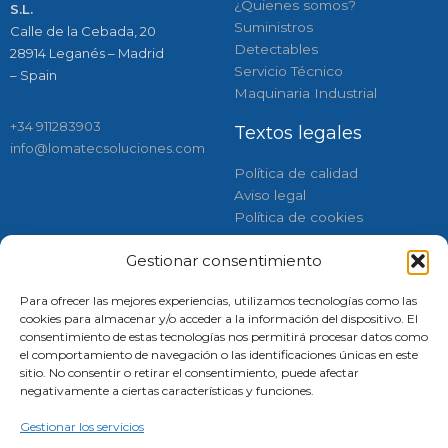
¿Quienes somos?
S.L.
Suministros
Calle de la Cebada, 20
Detectables
28914 Leganés – Madrid
Servicio Técnico
– Spain
Maquinaria Industrial
+34 911283903
Textos legales
info@lomatecsoluciones.com
Política de calidad
Aviso legal
Política de cookies
Gestionar consentimiento
Respaldados por:
Síguenos
Para ofrecer las mejores experiencias, utilizamos tecnologías como las
Instagram
Linkedin
Faceboo
Tiktok
cookies para almacenar y/o acceder a la información del dispositivo. El
consentimiento de estas tecnologías nos permitirá procesar datos como
el comportamiento de navegación o las identificaciones únicas en este
sitio. No consentir o retirar el consentimiento, puede afectar
negativamente a ciertas características y funciones.
Gestionar los servicios