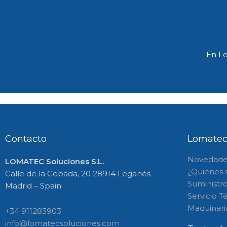
En Lo
Contacto
Lomatec
Novedade
LOMATEC Soluciones S.L.
¿Quienes
Calle de la Cebada, 20 28914 Leganés –
Suministr
Madrid – Spain
Servicio T
Maquinaria
+34 911283903
info@lomatecsoluciones.com