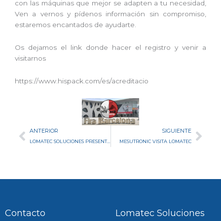
con las máquinas que mejor se adapten a tu necesidad,
Ven a vernos y pídenos información sin compromiso,
estaremos encantados de ayudarte.
Os dejamos el link donde hacer el registro y venir a
visitarnos
https://www.hispack.com/es/acreditacio
Ant
Sig
ANTERIOR
SIGUIENTE
LOMATEC SOLUCIONES PRESENTADAS EN FOOD 4 FUTURE
MESUTRONIC VISITA LOMATEC
Contacto
Lomatec Soluciones