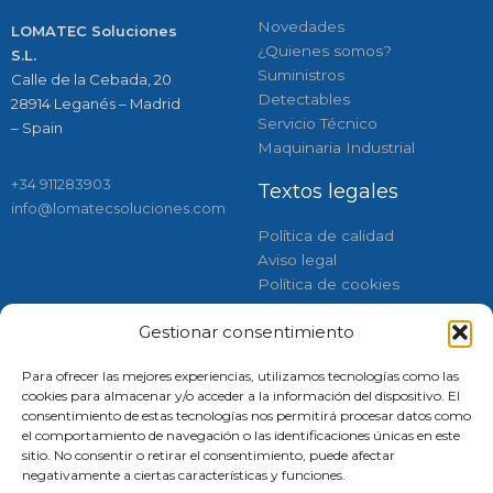
Novedades
LOMATEC Soluciones
¿Quienes somos?
S.L.
Suministros
Calle de la Cebada, 20
Detectables
28914 Leganés – Madrid
Servicio Técnico
– Spain
Maquinaria Industrial
+34 911283903
Textos legales
info@lomatecsoluciones.com
Política de calidad
Aviso legal
Política de cookies
Gestionar consentimiento
Respaldados por:
Síguenos
Para ofrecer las mejores experiencias, utilizamos tecnologías como las
Instagram
Linkedin
Faceboo
Tiktok
cookies para almacenar y/o acceder a la información del dispositivo. El
consentimiento de estas tecnologías nos permitirá procesar datos como
el comportamiento de navegación o las identificaciones únicas en este
sitio. No consentir o retirar el consentimiento, puede afectar
negativamente a ciertas características y funciones.