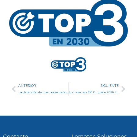
Ant
Sig
ANTERIOR
SIGUIENTE
La detección de cuerpos extraños: un reto clave para garantizar la seguridad alimentaria
Lomatec en FIC Guijuelo 2026: tecnología al servicio de la seguridad alimentaria
Contacto
Lomatec Soluciones