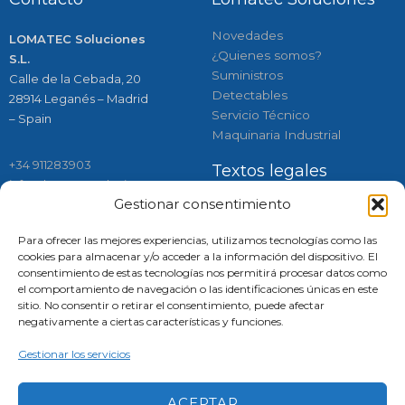
Novedades
LOMATEC Soluciones
¿Quienes somos?
S.L.
Suministros
Calle de la Cebada, 20
Detectables
28914 Leganés – Madrid
Servicio Técnico
– Spain
Maquinaria Industrial
+34 911283903
Textos legales
info@lomatecsoluciones.com
Gestionar consentimiento
Política de calidad
Aviso legal
Para ofrecer las mejores experiencias, utilizamos tecnologías como las
Política de cookies
cookies para almacenar y/o acceder a la información del dispositivo. El
consentimiento de estas tecnologías nos permitirá procesar datos como
el comportamiento de navegación o las identificaciones únicas en este
Respaldados por:
Síguenos
sitio. No consentir o retirar el consentimiento, puede afectar
negativamente a ciertas características y funciones.
Instagram
Linkedin
Faceboo
Tiktok
Gestionar los servicios
ACEPTAR