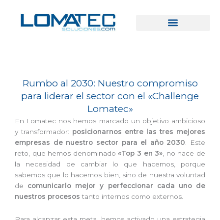
Ir
al
contenido
Rumbo al 2030: Nuestro compromiso
para liderar el sector con el «Challenge
Lomatec»
En Lomatec nos hemos marcado un objetivo ambicioso
y transformador:
posicionarnos entre las tres mejores
empresas de nuestro sector para el año 2030
. Este
reto, que hemos denominado
«Top 3 en 3»
, no nace de
la necesidad de cambiar lo que hacemos, porque
sabemos que lo hacemos bien, sino de nuestra voluntad
de
comunicarlo mejor y perfeccionar cada uno de
nuestros procesos
tanto internos como externos.
Para alcanzar esta meta, hemos activado una estrategia